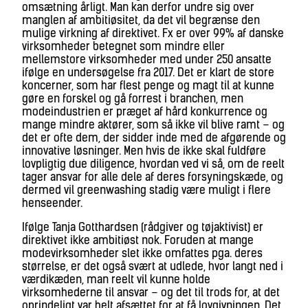
omsætning årligt. Man kan derfor undre sig over
manglen af ambitiøsitet, da det vil begrænse den
mulige virkning af direktivet. Fx er over 99% af danske
virksomheder betegnet som mindre eller
mellemstore virksomheder med under 250 ansatte
ifølge en undersøgelse fra 2017. Det er klart de store
koncerner, som har flest penge og magt til at kunne
gøre en forskel og gå forrest i branchen, men
modeindustrien er præget af hård konkurrence og
mange mindre aktører, som så ikke vil blive ramt – og
det er ofte dem, der sidder inde med de afgørende og
innovative løsninger. Men hvis de ikke skal fuldføre
lovpligtig due diligence, hvordan ved vi så, om de reelt
tager ansvar for alle dele af deres forsyningskæde, og
dermed vil greenwashing stadig være muligt i flere
henseender.
Ifølge Tanja Gotthardsen (rådgiver og tøjaktivist) er
direktivet ikke ambitiøst nok. Foruden at mange
modevirksomheder slet ikke omfattes pga. deres
størrelse, er det også svært at udlede, hvor langt ned i
værdikæden, man reelt vil kunne holde
virksomhederne til ansvar – og det til trods for, at det
oprindeligt var helt afsættet for at få lovgivningen. Det