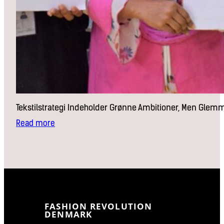
Tekstilstrategi Indeholder Grønne Ambitioner, Men Glem
:
Read more
Tekstilstrategi
indeholder
grønne
ambitioner,
men
glemmer
arbejderne
fra
FASHION REVOLUTION
ligningen
DENMARK