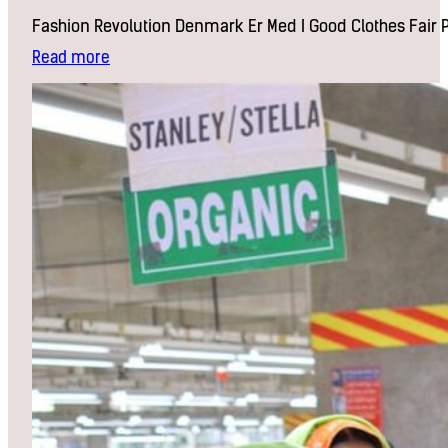
Fashion Revolution Denmark Er Med I Good Clothes Fai
:
Read more
Fashion
Revolution
Denmark
er
med
i
Good
Clothes
Fair
Pay
Kampagnen
om
levelønninger