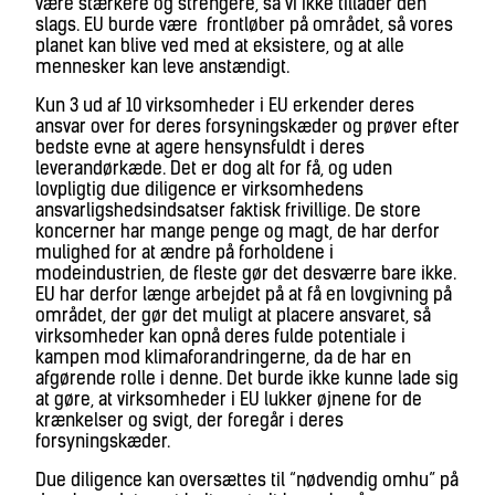
være stærkere og strengere, så vi ikke tillader den
slags. EU burde være frontløber på området, så vores
planet kan blive ved med at eksistere, og at alle
mennesker kan leve anstændigt.
Kun 3 ud af 10 virksomheder i EU erkender deres
ansvar over for deres forsyningskæder og prøver efter
bedste evne at agere hensynsfuldt i deres
leverandørkæde. Det er dog alt for få, og uden
lovpligtig due diligence er virksomhedens
ansvarligshedsindsatser faktisk frivillige. De store
koncerner har mange penge og magt, de har derfor
mulighed for at ændre på forholdene i
modeindustrien, de fleste gør det desværre bare ikke.
EU har derfor længe arbejdet på at få en lovgivning på
området, der gør det muligt at placere ansvaret, så
virksomheder kan opnå deres fulde potentiale i
kampen mod klimaforandringerne, da de har en
afgørende rolle i denne. Det burde ikke kunne lade sig
at gøre, at virksomheder i EU lukker øjnene for de
krænkelser og svigt, der foregår i deres
forsyningskæder.
Due diligence kan oversættes til “nødvendig omhu” på