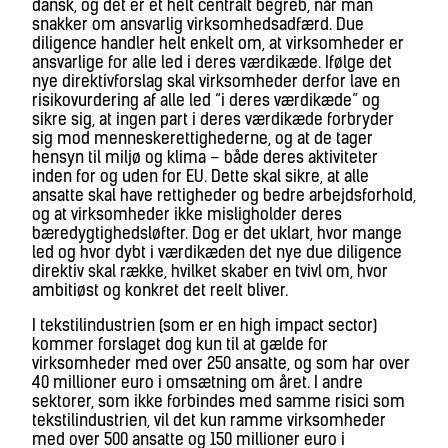
dansk, og det er et helt centralt begreb, når man
snakker om ansvarlig virksomhedsadfærd. Due
diligence handler helt enkelt om, at virksomheder er
ansvarlige for alle led i deres værdikæde. Ifølge det
nye direktivforslag skal virksomheder derfor lave en
risikovurdering af alle led “i deres værdikæde” og
sikre sig, at ingen part i deres værdikæde forbryder
sig mod menneskerettighederne, og at de tager
hensyn til miljø og klima – både deres aktiviteter
inden for og uden for EU. Dette skal sikre, at alle
ansatte skal have rettigheder og bedre arbejdsforhold,
og at virksomheder ikke misligholder deres
bæredygtighedsløfter. Dog er det uklart, hvor mange
led og hvor dybt i værdikæden det nye due diligence
direktiv skal række, hvilket skaber en tvivl om, hvor
ambitiøst og konkret det reelt bliver.
I tekstilindustrien (som er en high impact sector)
kommer forslaget dog kun til at gælde for
virksomheder med over 250 ansatte, og som har over
40 millioner euro i omsætning om året. I andre
sektorer, som ikke forbindes med samme risici som
tekstilindustrien, vil det kun ramme virksomheder
med over 500 ansatte og 150 millioner euro i