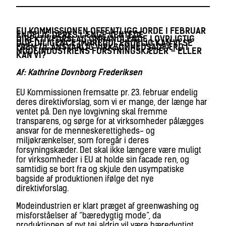
EU KOMMISSIONEN OFFENTLIGGJORDE I FEBRUAR
ENDELIG DERES LÆNGE VENTEDE
DIREKTIVFORSLAG OMHANDLENDE LOVPLIGTIG
DUE DILIGENCE (MHREDD). ENDELIG KAN VI SE
FREM TIL ANSVARLIG VIRKSOMHEDSADFÆRD I
MODEINDUSTRIENS FORSYNINGSKÆDER – ELLER
KAN VI?
Af: Kathrine Dovnborg Frederiksen
EU Kommissionen fremsatte pr. 23. februar endelig
deres direktivforslag, som vi er mange, der længe har
ventet på. Den nye lovgivning skal fremme
transparens, og sørge for at virksomheder pålægges
ansvar for de menneskerettigheds- og
miljøkrænkelser, som foregår i deres
forsyningskæder. Det skal ikke længere være muligt
for virksomheder i EU at holde sin facade ren, og
samtidig se bort fra og skjule den usympatiske
bagside af produktionen ifølge det nye
direktivforslag.
Modeindustrien er klart præget af greenwashing og
misforståelser af “bæredygtig mode”, da
produktionen af nyt tøj aldrig vil være bæredygtigt.