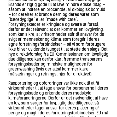
Brands er rigtig gode til at lave mindre etiske tiltag –
såsom at indføre en procentdel af økologisk bomuld
– for derefter at brande dem og deres varer som
“bæredygtige” eller “made with care”.
Forsyningskæder er kringlede og svære at forstå,
derfor er det relevant, at der kommer en lovgivning,
som kan sikre, at virksomheder står til ansvar for de
svigt af mennesker og klima, som foregår i deres
egne forretningsforbindelser – så vi som forbrugere
ikke bliver uvidende tvunget til at støtte den slags. Det
nye direktivforslag fra EU Kommissionen om lovpligtig
due diligence kan derfor klart fremme transparens i
forsyningskæder og mindske muligheden for
greenwashing (hvis der altså kommer klare
målsætninger og retningslinjer for direktivet).
Rapportering og opfordringer var ikke nok til at få
virksomheder til at tage ansvar for personerne i deres
forsyningskæde og erkende deres medskyld i
klimaforandringerne. Derfor er det nødvendigt at have
en lov, som sørger for lovpligtig due diligence, så
virksomheder tager ansvar for deres placering af
penge og magt i deres forretningsforbindelser. EU må