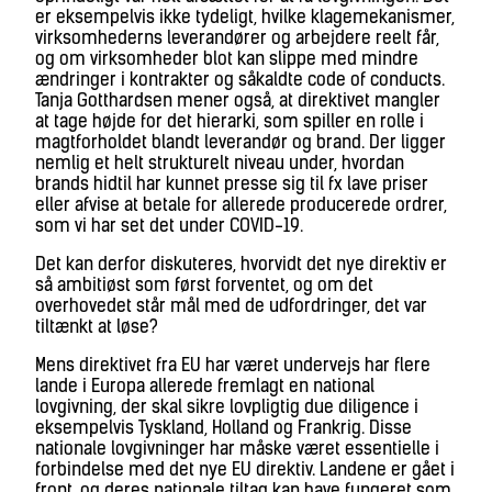
er eksempelvis ikke tydeligt, hvilke klagemekanismer,
virksomhederns leverandører og arbejdere reelt får,
og om virksomheder blot kan slippe med mindre
ændringer i kontrakter og såkaldte code of conducts.
Tanja Gotthardsen mener også, at direktivet mangler
at tage højde for det hierarki, som spiller en rolle i
magtforholdet blandt leverandør og brand. Der ligger
nemlig et helt strukturelt niveau under, hvordan
brands hidtil har kunnet presse sig til fx lave priser
eller afvise at betale for allerede producerede ordrer,
som vi har set det under COVID-19.
Det kan derfor diskuteres, hvorvidt det nye direktiv er
så ambitiøst som først forventet, og om det
overhovedet står mål med de udfordringer, det var
tiltænkt at løse?
Mens direktivet fra EU har været undervejs har flere
lande i Europa allerede fremlagt en national
lovgivning, der skal sikre lovpligtig due diligence i
eksempelvis Tyskland, Holland og Frankrig. Disse
nationale lovgivninger har måske været essentielle i
forbindelse med det nye EU direktiv. Landene er gået i
front, og deres nationale tiltag kan have fungeret som